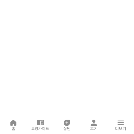
어
링
홈
요양가이드
상담
후기
더보기