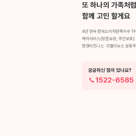
또 하나의 가족처
함께 고민 할게요
4년 연속 한국소비자만족지수 1
케어서비스(방문요양, 주간보호)
한경비즈니스 · G밸리뉴스 공동
궁금하신 점이 있나요?
1522-6585