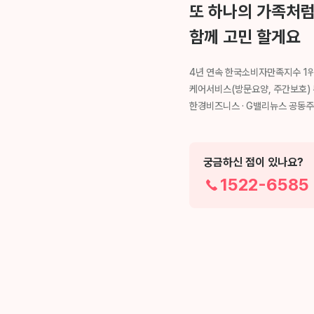
또 하나의 가족처
함께 고민 할게요
4년 연속 한국소비자만족지수 1
케어서비스(방문요양, 주간보호)
한경비즈니스 · G밸리뉴스 공동
궁금하신 점이 있나요?
1522-6585