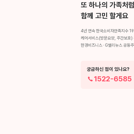
또 하나의 가족처
함께 고민 할게요
4년 연속 한국소비자만족지수 1
케어서비스(방문요양, 주간보호)
한경비즈니스 · G밸리뉴스 공동
궁금하신 점이 있나요?
1522-6585