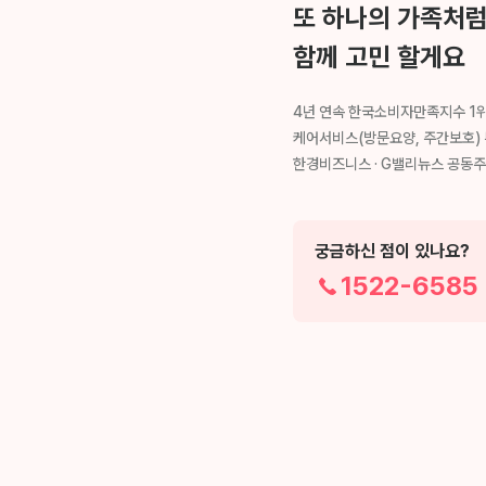
또 하나의 가족처
함께 고민 할게요
4년 연속 한국소비자만족지수 1
케어서비스(방문요양, 주간보호)
한경비즈니스 · G밸리뉴스 공동
궁금하신 점이 있나요?
1522-6585