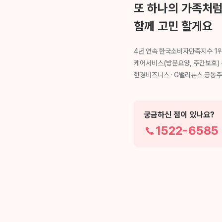
또 하나의 가족처
함께 고민 할게요
4년 연속 한국소비자만족지수 1
케어서비스(방문요양, 주간보호)
한경비즈니스 · G밸리뉴스 공동
궁금하신 점이 있나요?
1522-6585